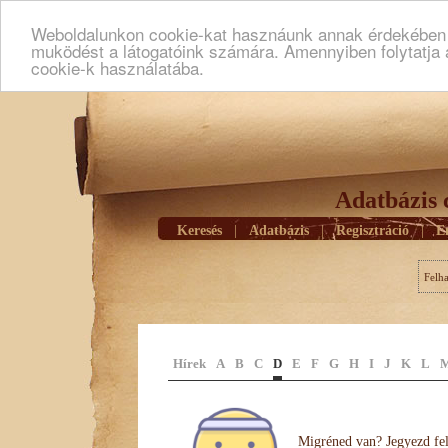
Weboldalunkon cookie-kat hasznáunk annak érdekében h
muködést a látogatóink számára. Amennyiben folytatja 
cookie-k használatába.
Adatbázis 
Keresés
|
Adatbázis
|
Regisztráció
|
E
Felh
Hírek
A
B
C
D
E
F
G
H
I
J
K
L
Migréned van? Jegyezd fel 