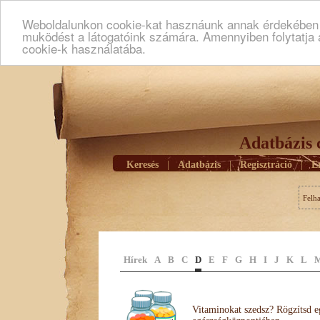
Weboldalunkon cookie-kat hasznáunk annak érdekében h
muködést a látogatóink számára. Amennyiben folytatja 
cookie-k használatába.
Adatbázis 
Keresés
|
Adatbázis
|
Regisztráció
|
E
Felh
Hírek
A
B
C
D
E
F
G
H
I
J
K
L
Vitaminokat szedsz? Rögzítsd e