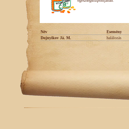
egészségközpontjában.
Név
Esemény
Dojnyikov Já. M.
halálozás