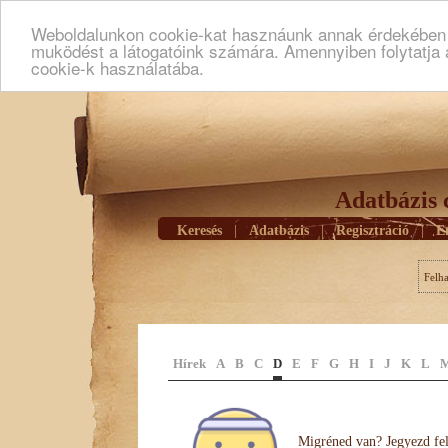
Weboldalunkon cookie-kat hasznáunk annak érdekében h
muködést a látogatóink számára. Amennyiben folytatja 
cookie-k használatába.
Adatbázis 
Keresés
|
Adatbázis
|
Regisztráció
|
E
Felh
Hírek
A
B
C
D
E
F
G
H
I
J
K
L
Migréned van? Jegyezd fel 