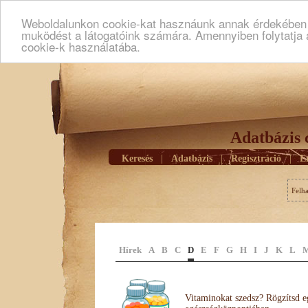
Weboldalunkon cookie-kat hasznáunk annak érdekében h
muködést a látogatóink számára. Amennyiben folytatja 
cookie-k használatába.
Adatbázis 
Keresés
|
Adatbázis
|
Regisztráció
|
E
Felh
Hírek
A
B
C
D
E
F
G
H
I
J
K
L
Vitaminokat szedsz? Rögzítsd e