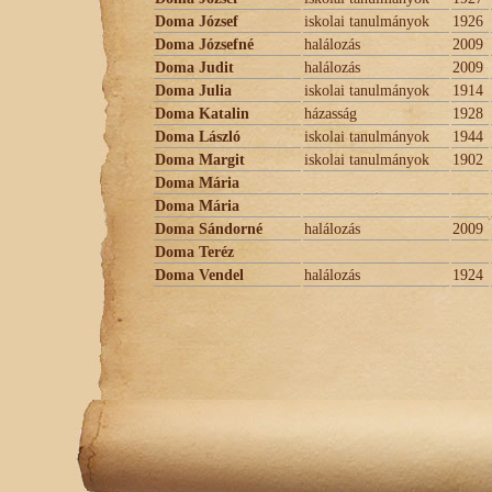
Doma József
iskolai tanulmányok
1926
Doma Józsefné
halálozás
2009
Doma Judit
halálozás
2009
Doma Julia
iskolai tanulmányok
1914
Doma Katalin
házasság
1928
Doma László
iskolai tanulmányok
1944
Doma Margit
iskolai tanulmányok
1902
Doma Mária
Doma Mária
Doma Sándorné
halálozás
2009
Doma Teréz
Doma Vendel
halálozás
1924