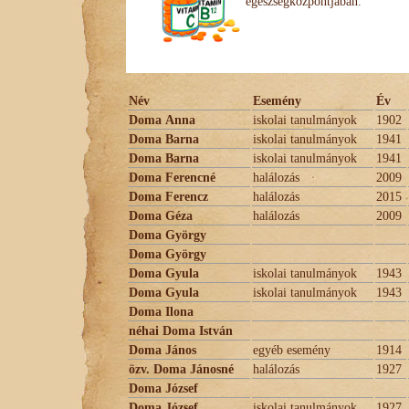
egészségközpontjában.
Név
Esemény
Év
Doma Anna
iskolai tanulmányok
1902
Doma Barna
iskolai tanulmányok
1941
Doma Barna
iskolai tanulmányok
1941
Doma Ferencné
halálozás
2009
Doma Ferencz
halálozás
2015
Doma Géza
halálozás
2009
Doma György
Doma György
Doma Gyula
iskolai tanulmányok
1943
Doma Gyula
iskolai tanulmányok
1943
Doma Ilona
néhai Doma István
Doma János
egyéb esemény
1914
özv. Doma Jánosné
halálozás
1927
Doma József
Doma József
iskolai tanulmányok
1927