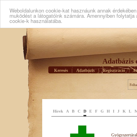
Weboldalunkon cookie-kat hasznáunk annak érdekében h
muködést a látogatóink számára. Amennyiben folytatja 
cookie-k használatába.
Adatbázis 
Keresés
|
Adatbázis
|
Regisztráció
|
E
Felh
Hírek
A
B
C
D
E
F
G
H
I
J
K
L
Gyógyszertárak