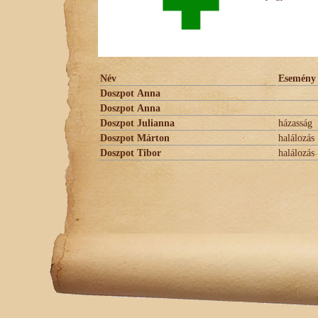
Név
Esemény
Doszpot Anna
Doszpot Anna
Doszpot Julianna
házasság
Doszpot Márton
halálozás
Doszpot Tibor
halálozás