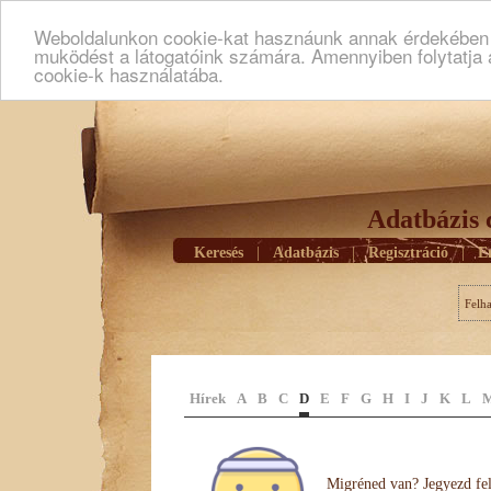
Weboldalunkon cookie-kat hasznáunk annak érdekében h
muködést a látogatóink számára. Amennyiben folytatja 
cookie-k használatába.
Adatbázis 
Keresés
|
Adatbázis
|
Regisztráció
|
E
Felh
Hírek
A
B
C
D
E
F
G
H
I
J
K
L
Migréned van? Jegyezd fel 