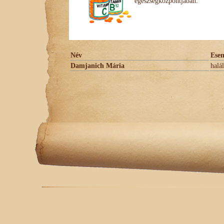
egészségközpontjában.
Név
Ese
Damjanich Mária
halá