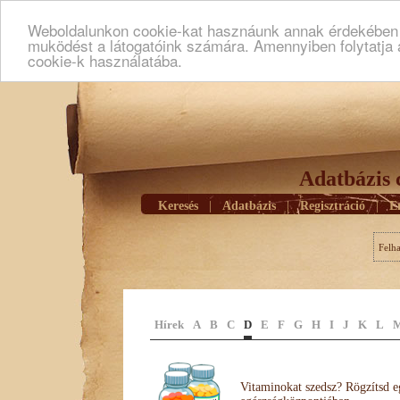
Weboldalunkon cookie-kat hasznáunk annak érdekében h
muködést a látogatóink számára. Amennyiben folytatja 
cookie-k használatába.
Adatbázis 
Keresés
|
Adatbázis
|
Regisztráció
|
E
Felh
Hírek
A
B
C
D
E
F
G
H
I
J
K
L
Vitaminokat szedsz? Rögzítsd e