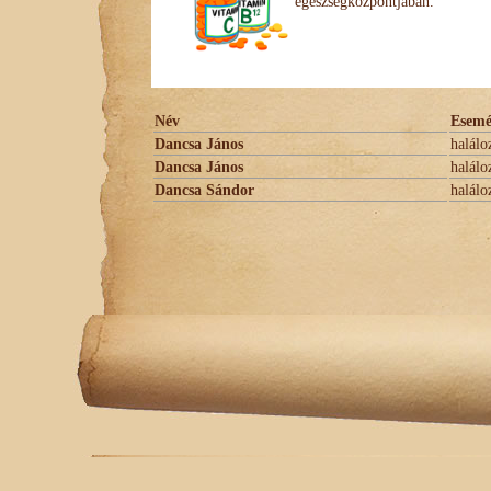
egészségközpontjában.
Név
Esem
Dancsa János
halálo
Dancsa János
halálo
Dancsa Sándor
halálo