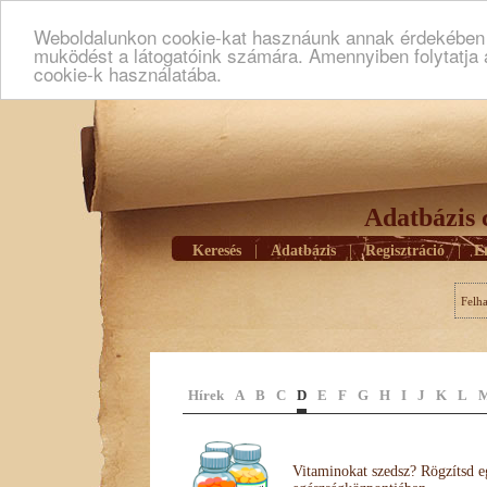
Weboldalunkon cookie-kat hasznáunk annak érdekében h
muködést a látogatóink számára. Amennyiben folytatja 
cookie-k használatába.
Adatbázis 
Keresés
|
Adatbázis
|
Regisztráció
|
E
Felh
Hírek
A
B
C
D
E
F
G
H
I
J
K
L
Vitaminokat szedsz? Rögzítsd e