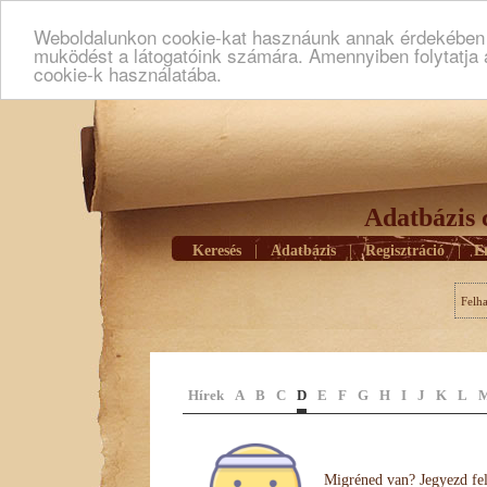
Weboldalunkon cookie-kat hasznáunk annak érdekében h
muködést a látogatóink számára. Amennyiben folytatja 
cookie-k használatába.
Adatbázis 
Keresés
|
Adatbázis
|
Regisztráció
|
E
Felh
Hírek
A
B
C
D
E
F
G
H
I
J
K
L
Migréned van? Jegyezd fel 