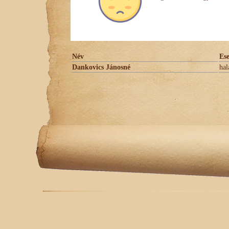
Név
Es
Dankovics Jánosné
hal