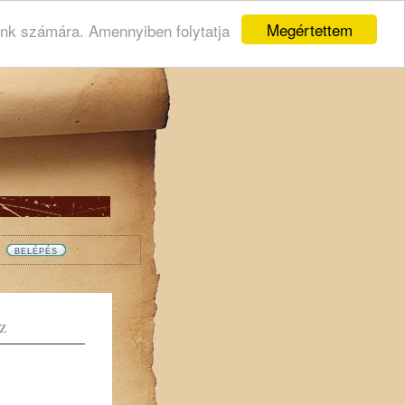
Megértettem
ink számára. Amennyiben folytatja
Z