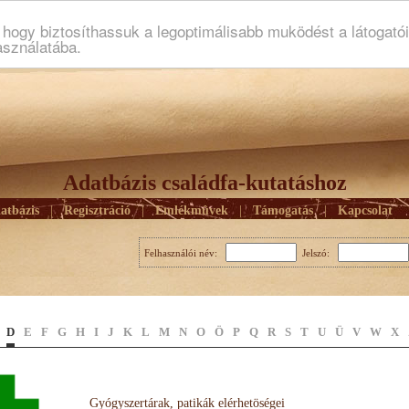
ogy biztosíthassuk a legoptimálisabb muködést a látogató
asználatába.
Adatbázis családfa-kutatáshoz
atbázis
|
Regisztráció
|
Emlékmûvek
|
Támogatás
|
Kapcsolat
Felhasználói név:
Jelszó:
D
E
F
G
H
I
J
K
L
M
N
O
Ö
P
Q
R
S
T
U
Ü
V
W
X
Gyógyszertárak, patikák elérhetöségei