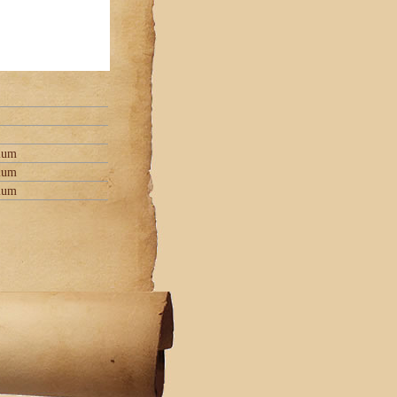
zium
zium
zium