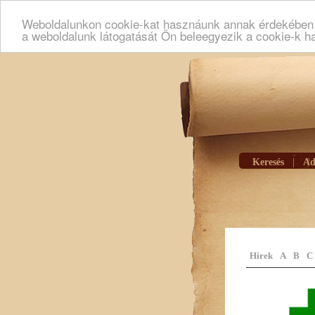
Weboldalunkon cookie-kat hasznáunk annak érdekében h
a weboldalunk látogatását Ön beleegyezik a cookie-k h
Keresés
|
Ad
Hírek
A
B
C