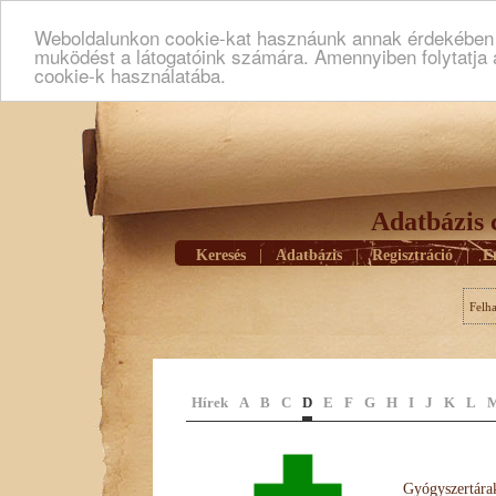
Weboldalunkon cookie-kat hasznáunk annak érdekében h
muködést a látogatóink számára. Amennyiben folytatja 
cookie-k használatába.
Adatbázis 
Keresés
|
Adatbázis
|
Regisztráció
|
E
Felh
Hírek
A
B
C
D
E
F
G
H
I
J
K
L
Gyógyszertárak