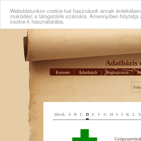
Weboldalunkon cookie-kat hasznáunk annak érdekében h
muködést a látogatóink számára. Amennyiben folytatja 
cookie-k használatába.
Adatbázis 
Keresés
|
Adatbázis
|
Regisztráció
|
E
Felh
Hírek
A
B
C
D
E
F
G
H
I
J
K
L
Gyógyszertárak