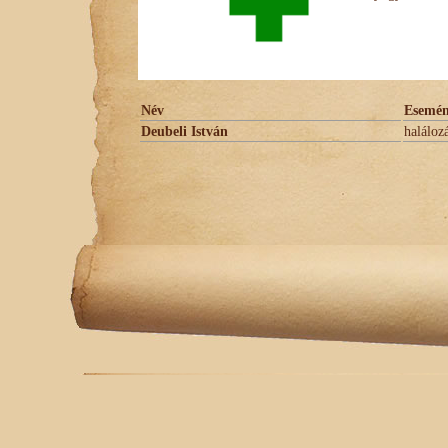
Név
Esemé
Deubeli István
haláloz