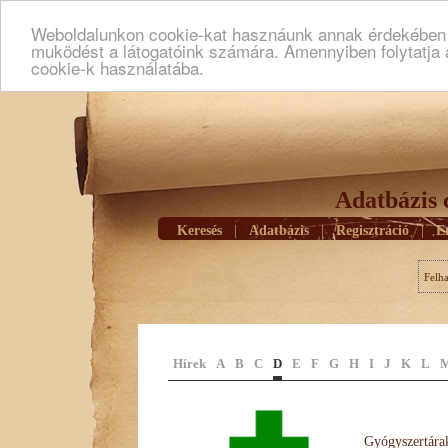
Weboldalunkon cookie-kat hasznáunk annak érdekében h
muködést a látogatóink számára. Amennyiben folytatja 
cookie-k használatába.
Adatbázis 
Keresés
|
Adatbázis
|
Regisztráció
|
E
Felh
Hírek
A
B
C
D
E
F
G
H
I
J
K
L
Gyógyszertárak