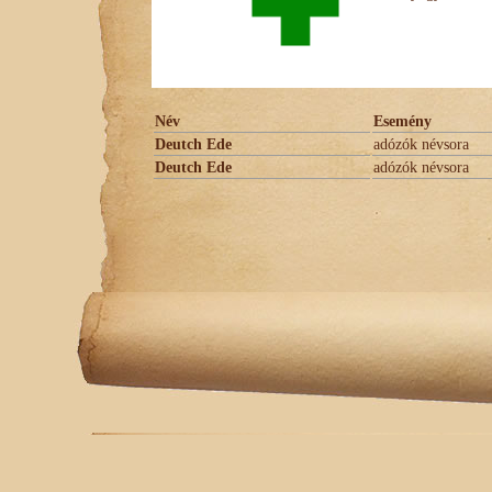
Név
Esemény
Deutch Ede
adózók névsora
Deutch Ede
adózók névsora