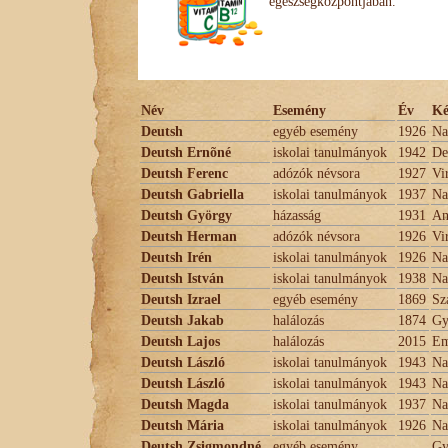
egészségközpontjában.
Név
Esemény
Év
Ké
Deutsh
egyéb esemény
1926
Na
Deutsh Ernõné
iskolai tanulmányok
1942
De
Deutsh Ferenc
adózók névsora
1927
Vir
Deutsh Gabriella
iskolai tanulmányok
1937
Na
Deutsh György
házasság
1931
An
Deutsh Herman
adózók névsora
1926
Vir
Deutsh Irén
iskolai tanulmányok
1926
Na
Deutsh István
iskolai tanulmányok
1938
Na
Deutsh Izrael
egyéb esemény
1869
Sz
Deutsh Jakab
halálozás
1874
Gy
Deutsh Lajos
halálozás
2015
Em
Deutsh László
iskolai tanulmányok
1943
Na
Deutsh László
iskolai tanulmányok
1943
Na
Deutsh Magda
iskolai tanulmányok
1937
Na
Deutsh Mária
iskolai tanulmányok
1926
Na
Deutsh Zsigmondné
egyéb esemény
Gy