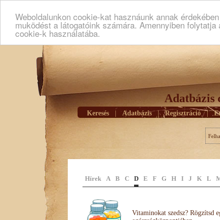
Weboldalunkon cookie-kat hasznáunk annak érdekében h
muködést a látogatóink számára. Amennyiben folytatja 
cookie-k használatába.
Adatbázis 
Keresés
|
Adatbázis
|
Regisztráció
|
E
Felh
Hírek
A
B
C
D
E
F
G
H
I
J
K
L
Vitaminokat szedsz? Rögzítsd e