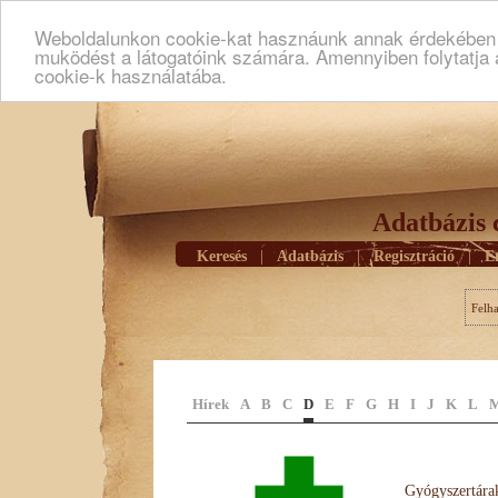
Weboldalunkon cookie-kat hasznáunk annak érdekében h
muködést a látogatóink számára. Amennyiben folytatja 
cookie-k használatába.
Adatbázis 
Keresés
|
Adatbázis
|
Regisztráció
|
E
Felh
Hírek
A
B
C
D
E
F
G
H
I
J
K
L
Gyógyszertárak