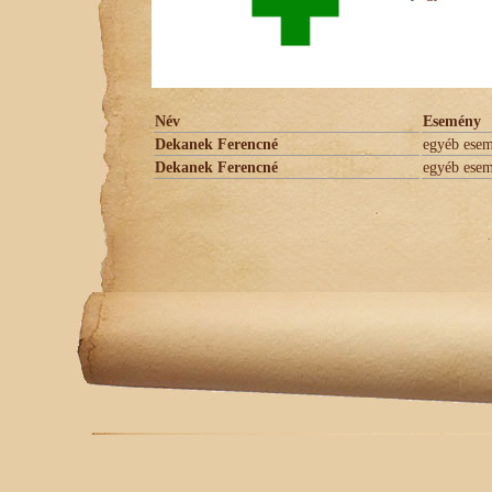
Név
Esemény
Dekanek Ferencné
egyéb ese
Dekanek Ferencné
egyéb ese