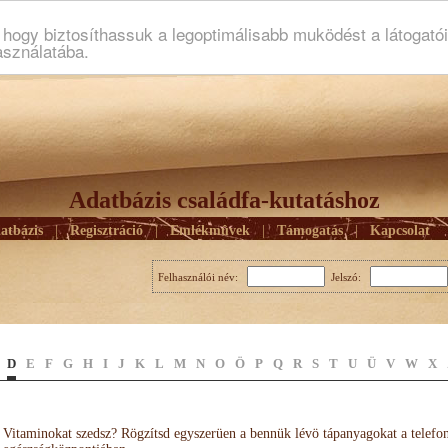
ogy biztosíthassuk a legoptimálisabb muködést a látogató
asználatába.
Adatbázis családfa-kutatáshoz
atbázis
|
Regisztráció
|
Emlékmûvek
|
Támogatás
|
Kapcsolat
Felhasználói név:
Jelszó:
D
E
F
G
H
I
J
K
L
M
N
O
Ö
P
Q
R
S
T
U
Ü
V
W
X
Vitaminokat szedsz? Rögzítsd egyszerüen a bennük lévö tápanyagokat a telefo