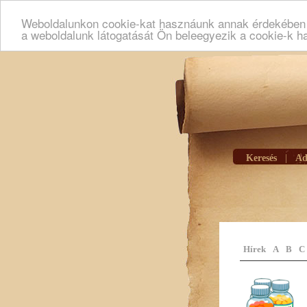
Weboldalunkon cookie-kat hasznáunk annak érdekében h
a weboldalunk látogatását Ön beleegyezik a cookie-k h
Keresés
|
Ad
Hírek
A
B
C