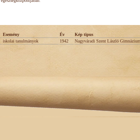
egészségközpontjában.
Esemény
Év
Kép tipus
iskolai tanulmányok
1942
Nagyváradi Szent László Gimnáziu