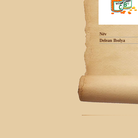
Név
Delean Ibolya