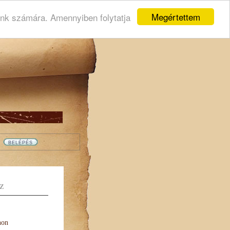
Megértettem
ink számára. Amennyiben folytatja
Z
non