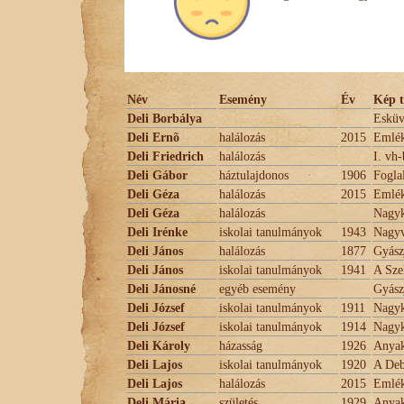
Név
Esemény
Év
Kép t
Deli Borbálya
Esküv
Deli Ernõ
halálozás
2015
Emlé
Deli Friedrich
halálozás
I. vh
Deli Gábor
háztulajdonos
1906
Fogla
Deli Géza
halálozás
2015
Emlé
Deli Géza
halálozás
Nagyk
Deli Irénke
iskolai tanulmányok
1943
Nagyv
Deli János
halálozás
1877
Gyász
Deli János
iskolai tanulmányok
1941
A Sze
Deli Jánosné
egyéb esemény
Gyász
Deli József
iskolai tanulmányok
1911
Nagyk
Deli József
iskolai tanulmányok
1914
Nagyk
Deli Károly
házasság
1926
Anyak
Deli Lajos
iskolai tanulmányok
1920
A Deb
Deli Lajos
halálozás
2015
Emlé
Deli Mária
születés
1929
Anyak