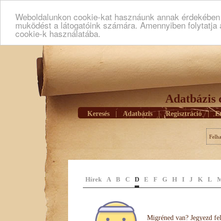
Weboldalunkon cookie-kat hasznáunk annak érdekében h
muködést a látogatóink számára. Amennyiben folytatja 
cookie-k használatába.
Adatbázis 
Keresés
|
Adatbázis
|
Regisztráció
|
E
Felh
Hírek
A
B
C
D
E
F
G
H
I
J
K
L
Migréned van? Jegyezd fel 