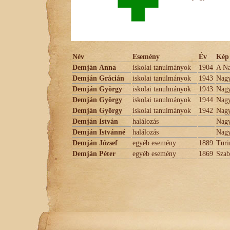
Név
Esemény
Év
Kép 
Demján Anna
iskolai tanulmányok
1904
A Na
Demján Grácián
iskolai tanulmányok
1943
Nagy
Demján György
iskolai tanulmányok
1943
Nagy
Demján György
iskolai tanulmányok
1944
Nagy
Demján György
iskolai tanulmányok
1942
Nagy
Demján István
halálozás
Nagy
Demján Istvánné
halálozás
Nagy
Demján József
egyéb esemény
1889
Turi
Demján Péter
egyéb esemény
1869
Szab