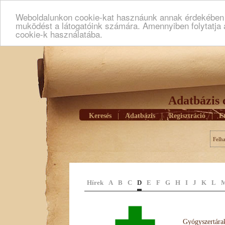
Weboldalunkon cookie-kat hasznáunk annak érdekében h
muködést a látogatóink számára. Amennyiben folytatja 
cookie-k használatába.
Adatbázis 
Keresés
|
Adatbázis
|
Regisztráció
|
E
Felh
Hírek
A
B
C
D
E
F
G
H
I
J
K
L
Gyógyszertárak