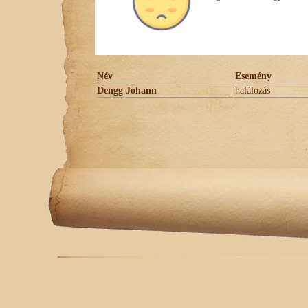
Név
Esemény
Dengg Johann
halálozás