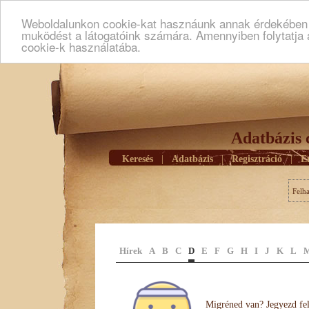
Weboldalunkon cookie-kat hasznáunk annak érdekében h
muködést a látogatóink számára. Amennyiben folytatja 
cookie-k használatába.
Adatbázis 
Keresés
|
Adatbázis
|
Regisztráció
|
E
Felh
Hírek
A
B
C
D
E
F
G
H
I
J
K
L
Migréned van? Jegyezd fel 