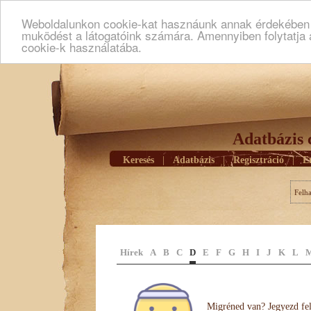
Weboldalunkon cookie-kat hasznáunk annak érdekében h
muködést a látogatóink számára. Amennyiben folytatja 
cookie-k használatába.
Adatbázis 
Keresés
|
Adatbázis
|
Regisztráció
|
E
Felh
Hírek
A
B
C
D
E
F
G
H
I
J
K
L
Migréned van? Jegyezd fel 