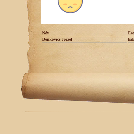
Név
Es
Denkovics József
hal