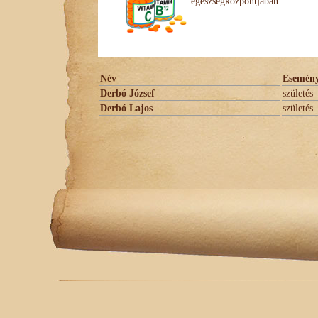
egészségközpontjában.
Név
Esemén
Derbó József
születés
Derbó Lajos
születés