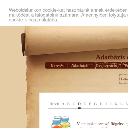
Weboldalunkon cookie-kat hasznáunk annak érdekében h
muködést a látogatóink számára. Amennyiben folytatja 
cookie-k használatába.
Adatbázis 
Keresés
|
Adatbázis
|
Regisztráció
|
E
Felh
Hírek
A
B
C
D
E
F
G
H
I
J
K
L
Vitaminokat szedsz? Rögzítsd e