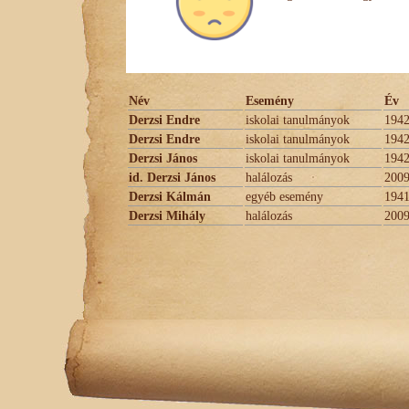
Név
Esemény
Év
Derzsi Endre
iskolai tanulmányok
194
Derzsi Endre
iskolai tanulmányok
194
Derzsi János
iskolai tanulmányok
194
id. Derzsi János
halálozás
200
Derzsi Kálmán
egyéb esemény
194
Derzsi Mihály
halálozás
200