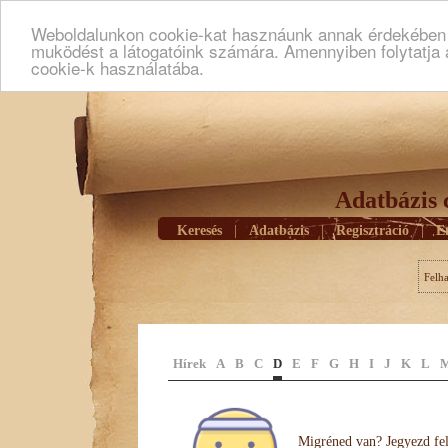
Weboldalunkon cookie-kat hasznáunk annak érdekében h
muködést a látogatóink számára. Amennyiben folytatja 
cookie-k használatába.
Adatbázis 
Keresés
|
Adatbázis
|
Regisztráció
|
E
Felh
Hírek
A
B
C
D
E
F
G
H
I
J
K
L
Migréned van? Jegyezd fel 