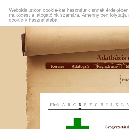
Weboldalunkon cookie-kat hasznáunk annak érdekében h
muködést a látogatóink számára. Amennyiben folytatja 
cookie-k használatába.
Adatbázis 
Keresés
|
Adatbázis
|
Regisztráció
|
E
Felh
Hírek
A
B
C
D
E
F
G
H
I
J
K
L
Gyógyszertárak