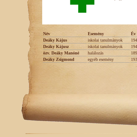
Név
Esemény
Év
Deáky Kájus
iskolai tanulmányok
19
Deáky Kájusz
iskolai tanulmányok
19
özv. Deáky Manóné
halálozás
18
Deáky Zsigmond
egyéb esemény
19