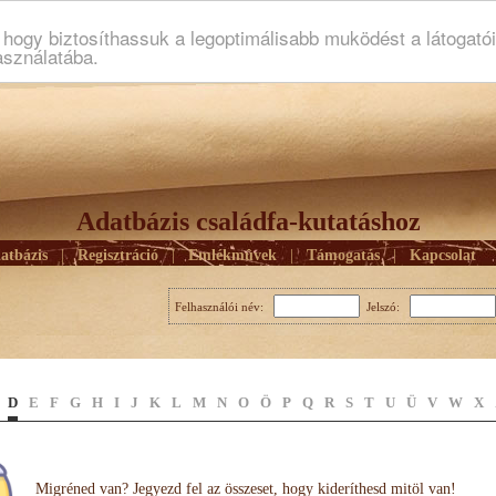
ogy biztosíthassuk a legoptimálisabb muködést a látogató
asználatába.
Adatbázis családfa-kutatáshoz
atbázis
|
Regisztráció
|
Emlékmûvek
|
Támogatás
|
Kapcsolat
Felhasználói név:
Jelszó:
D
E
F
G
H
I
J
K
L
M
N
O
Ö
P
Q
R
S
T
U
Ü
V
W
X
Migréned van? Jegyezd fel az összeset, hogy kideríthesd mitöl van!