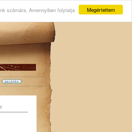
Megértettem
ink számára. Amennyiben folytatja
Z