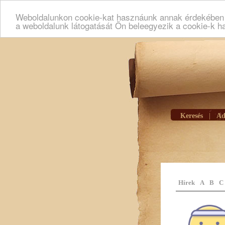
Weboldalunkon cookie-kat hasznáunk annak érdekében h
a weboldalunk látogatását Ön beleegyezik a cookie-k h
Keresés
|
Ad
Hírek
A
B
C