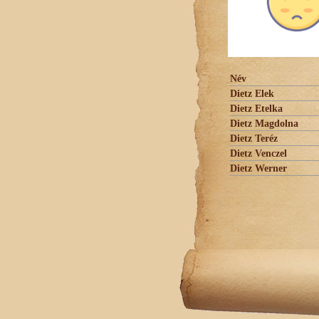
Név
Dietz Elek
Dietz Etelka
Dietz Magdolna
Dietz Teréz
Dietz Venczel
Dietz Werner