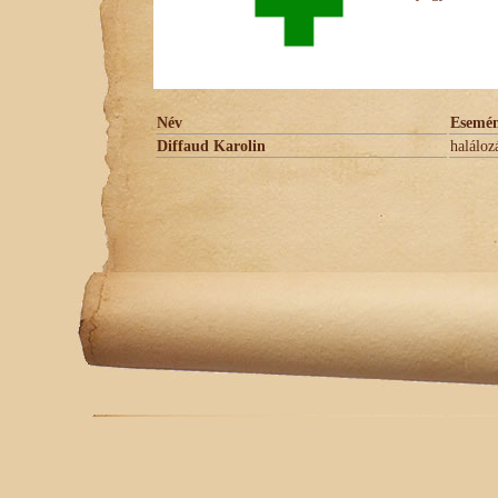
Név
Esemé
Diffaud Karolin
haláloz