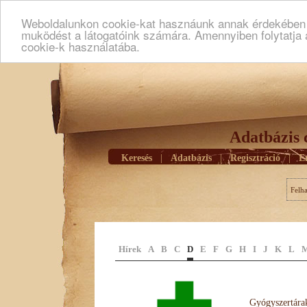
Weboldalunkon cookie-kat hasznáunk annak érdekében h
muködést a látogatóink számára. Amennyiben folytatja 
cookie-k használatába.
Adatbázis 
Keresés
|
Adatbázis
|
Regisztráció
|
E
Felh
Hírek
A
B
C
D
E
F
G
H
I
J
K
L
Gyógyszertárak