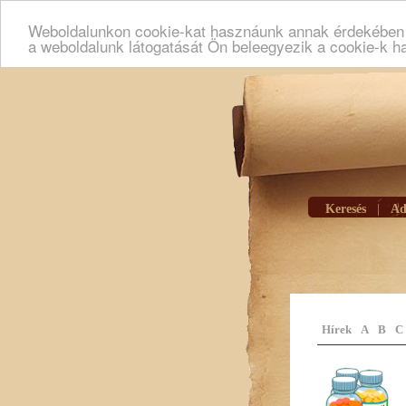
Weboldalunkon cookie-kat hasznáunk annak érdekében h
a weboldalunk látogatását Ön beleegyezik a cookie-k h
Keresés
|
Ad
Hírek
A
B
C