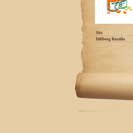
Név
Diliberg Rozália