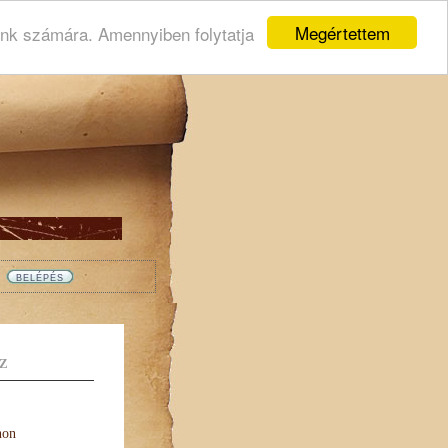
Megértettem
ink számára. Amennyiben folytatja
Z
non