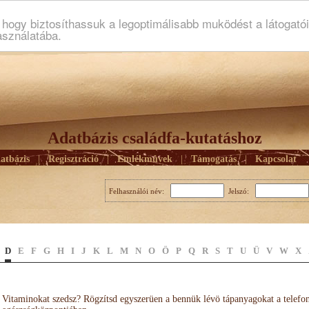
ogy biztosíthassuk a legoptimálisabb muködést a látogató
asználatába.
Adatbázis családfa-kutatáshoz
atbázis
|
Regisztráció
|
Emlékmûvek
|
Támogatás
|
Kapcsolat
Felhasználói név:
Jelszó:
D
E
F
G
H
I
J
K
L
M
N
O
Ö
P
Q
R
S
T
U
Ü
V
W
X
Vitaminokat szedsz? Rögzítsd egyszerüen a bennük lévö tápanyagokat a telefo