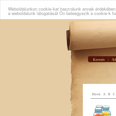
Weboldalunkon cookie-kat hasznáunk annak érdekében h
a weboldalunk látogatását Ön beleegyezik a cookie-k h
Keresés
|
Ad
Hírek
A
B
C