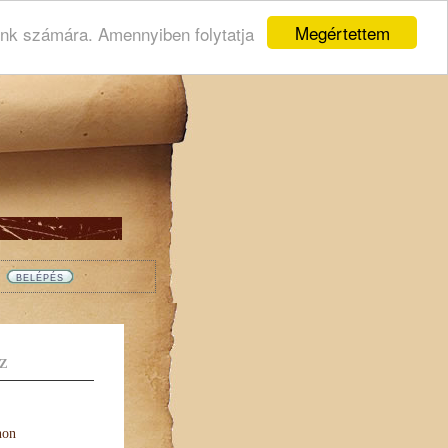
Megértettem
ink számára. Amennyiben folytatja
Z
non