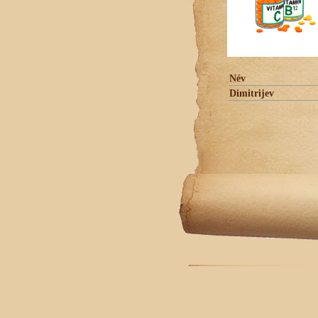
Név
Dimitrijev