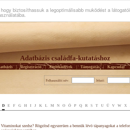
ogy biztosíthassuk a legoptimálisabb muködést a látogató
asználatába.
Adatbázis családfa-kutatáshoz
atbázis
|
Regisztráció
|
Emlékmûvek
|
Támogatás
|
Kapcsolat
Felhasználói név:
Jelszó:
D
E
F
G
H
I
J
K
L
M
N
O
Ö
P
Q
R
S
T
U
Ü
V
W
X
Vitaminokat szedsz? Rögzítsd egyszerüen a bennük lévö tápanyagokat a telefo