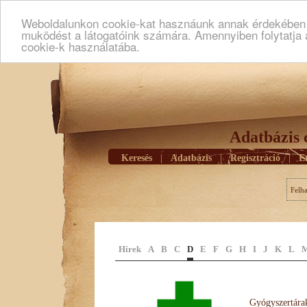
Weboldalunkon cookie-kat hasznáunk annak érdekében h
muködést a látogatóink számára. Amennyiben folytatja 
cookie-k használatába.
Adatbázis 
Keresés
|
Adatbázis
|
Regisztráció
|
E
Felh
Hírek
A
B
C
D
E
F
G
H
I
J
K
L
Gyógyszertárak