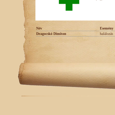
Név
Esemény
Dragocskó Dimiton
halálozás