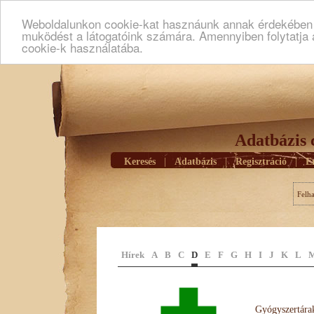
Weboldalunkon cookie-kat hasznáunk annak érdekében h
muködést a látogatóink számára. Amennyiben folytatja 
cookie-k használatába.
Adatbázis 
Keresés
|
Adatbázis
|
Regisztráció
|
E
Felh
Hírek
A
B
C
D
E
F
G
H
I
J
K
L
Gyógyszertárak