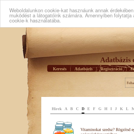
Weboldalunkon cookie-kat hasznáunk annak érdekében h
muködést a látogatóink számára. Amennyiben folytatja 
cookie-k használatába.
Adatbázis 
Keresés
|
Adatbázis
|
Regisztráció
|
E
Felh
Hírek
A
B
C
D
E
F
G
H
I
J
K
L
Vitaminokat szedsz? Rögzítsd e