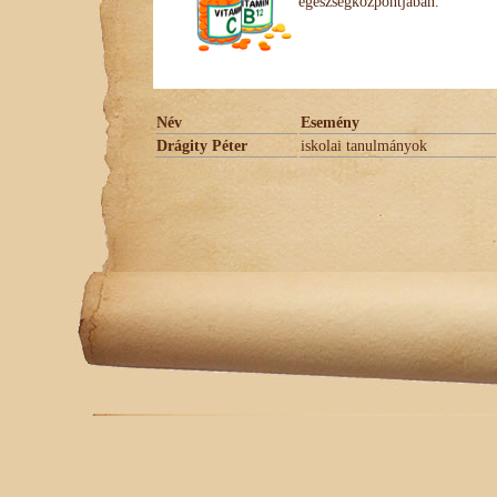
egészségközpontjában.
Név
Esemény
Drágity Péter
iskolai tanulmányok