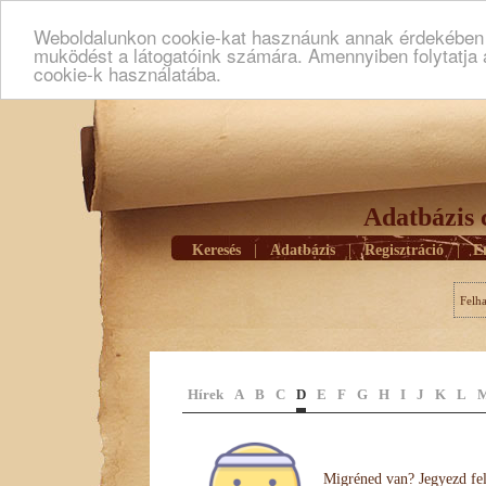
Weboldalunkon cookie-kat hasznáunk annak érdekében h
muködést a látogatóink számára. Amennyiben folytatja 
cookie-k használatába.
Adatbázis 
Keresés
|
Adatbázis
|
Regisztráció
|
E
Felh
Hírek
A
B
C
D
E
F
G
H
I
J
K
L
Migréned van? Jegyezd fel 