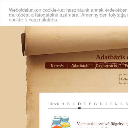
Weboldalunkon cookie-kat hasznáunk annak érdekében h
muködést a látogatóink számára. Amennyiben folytatja 
cookie-k használatába.
Adatbázis 
Keresés
|
Adatbázis
|
Regisztráció
|
E
Felh
Hírek
A
B
C
D
E
F
G
H
I
J
K
L
Vitaminokat szedsz? Rögzítsd e