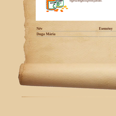
egészségközpontjában.
Név
Esemény
Duga Mária