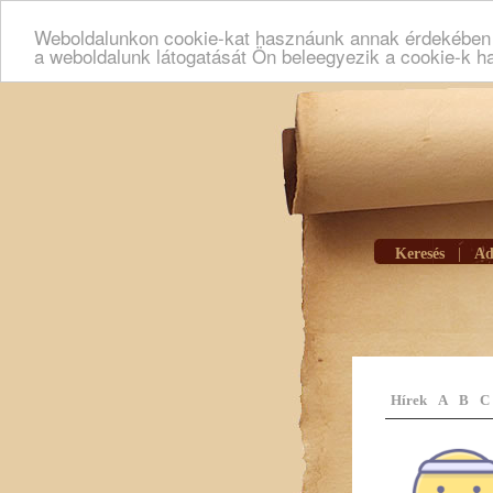
Weboldalunkon cookie-kat hasznáunk annak érdekében h
a weboldalunk látogatását Ön beleegyezik a cookie-k h
Keresés
|
Ad
Hírek
A
B
C