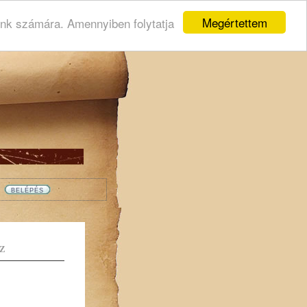
Megértettem
ink számára. Amennyiben folytatja
Z