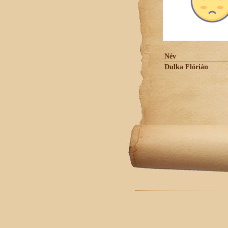
Név
Dulka Flórián