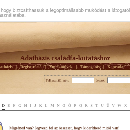
ogy biztosíthassuk a legoptimálisabb muködést a látogató
asználatába.
Adatbázis családfa-kutatáshoz
atbázis
|
Regisztráció
|
Emlékmûvek
|
Támogatás
|
Kapcsolat
Felhasználói név:
Jelszó:
D
E
F
G
H
I
J
K
L
M
N
O
Ö
P
Q
R
S
T
U
Ü
V
W
X
Migréned van? Jegyezd fel az összeset, hogy kideríthesd mitöl van!