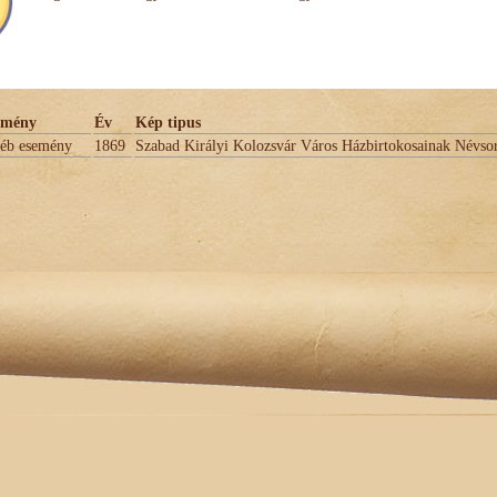
emény
Év
Kép tipus
éb esemény
1869
Szabad Királyi Kolozsvár Város Házbirtokosainak Névso