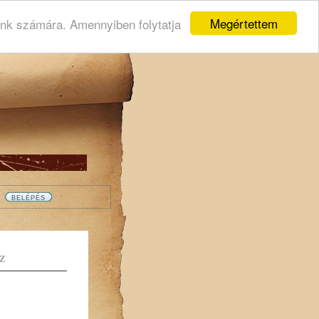
Megértettem
ink számára. Amennyiben folytatja
Z