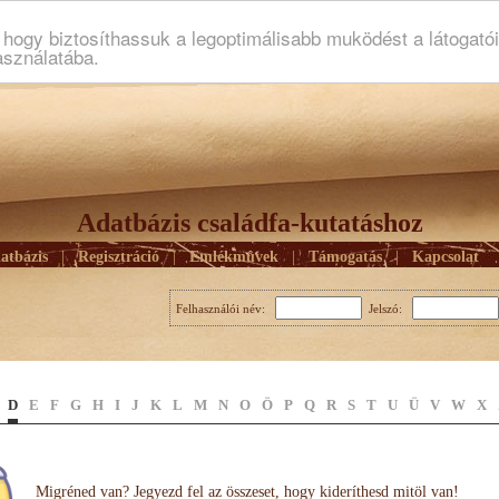
ogy biztosíthassuk a legoptimálisabb muködést a látogató
asználatába.
Adatbázis családfa-kutatáshoz
atbázis
|
Regisztráció
|
Emlékmûvek
|
Támogatás
|
Kapcsolat
Felhasználói név:
Jelszó:
D
E
F
G
H
I
J
K
L
M
N
O
Ö
P
Q
R
S
T
U
Ü
V
W
X
Migréned van? Jegyezd fel az összeset, hogy kideríthesd mitöl van!