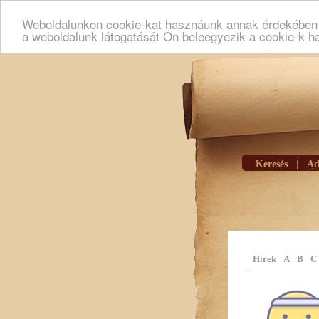
Weboldalunkon cookie-kat hasznáunk annak érdekében h
a weboldalunk látogatását Ön beleegyezik a cookie-k h
Keresés
|
Ad
Hírek
A
B
C