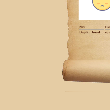
Név
Es
Duplán József
egy