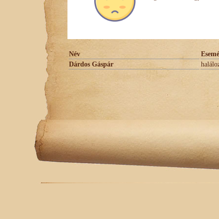
Név
Esem
Dárdos Gáspár
halálo