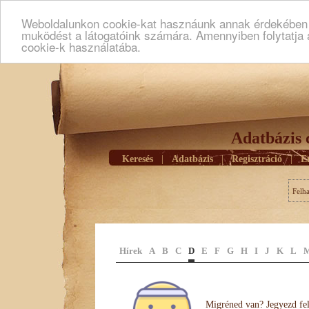
Weboldalunkon cookie-kat hasznáunk annak érdekében h
muködést a látogatóink számára. Amennyiben folytatja 
cookie-k használatába.
Adatbázis 
Keresés
|
Adatbázis
|
Regisztráció
|
E
Felh
Hírek
A
B
C
D
E
F
G
H
I
J
K
L
Migréned van? Jegyezd fel 