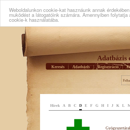
Weboldalunkon cookie-kat hasznáunk annak érdekében h
muködést a látogatóink számára. Amennyiben folytatja 
cookie-k használatába.
Adatbázis 
Keresés
|
Adatbázis
|
Regisztráció
|
E
Felh
Hírek
A
B
C
D
E
F
G
H
I
J
K
L
Gyógyszertárak