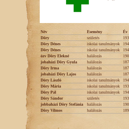
Név
Esemény
Év
Dõry
születés
193
Dõry Dénes
iskolai tanulmányok
194
Dõry Dénes
iskolai tanulmányok
194
özv Dõry Elekné
halálozás
190
jobaházi Dõry Gyula
halálozás
187
Dõry Irma
halálozás
187
jobaházi Dõry Lajos
halálozás
187
Döry László
iskolai tanulmányok
194
Dõry Mária
iskolai tanulmányok
193
Dõry Pál
iskolai tanulmányok
194
Dõry Sándor
születés
193
jobbaházi Dõry Stefánia
halálozás
190
Dõry Vilmos
halálozás
189