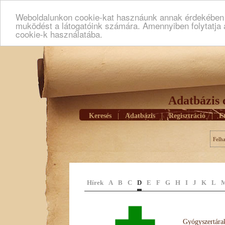
Weboldalunkon cookie-kat hasznáunk annak érdekében h
muködést a látogatóink számára. Amennyiben folytatja 
cookie-k használatába.
Adatbázis 
Keresés
|
Adatbázis
|
Regisztráció
|
E
Felh
Hírek
A
B
C
D
E
F
G
H
I
J
K
L
Gyógyszertárak