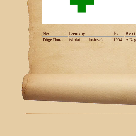
Név
Esemény
Év
Kép t
Döge Ilona
iskolai tanulmányok
1904
A Nag