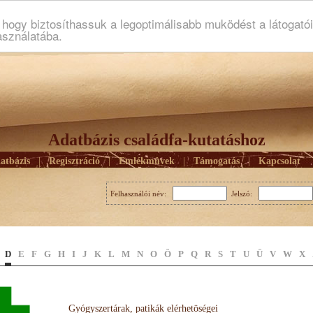
ogy biztosíthassuk a legoptimálisabb muködést a látogató
asználatába.
Adatbázis családfa-kutatáshoz
atbázis
|
Regisztráció
|
Emlékmûvek
|
Támogatás
|
Kapcsolat
Felhasználói név:
Jelszó:
D
E
F
G
H
I
J
K
L
M
N
O
Ö
P
Q
R
S
T
U
Ü
V
W
X
Gyógyszertárak, patikák elérhetöségei