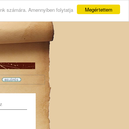
Megértettem
ink számára. Amennyiben folytatja
Z