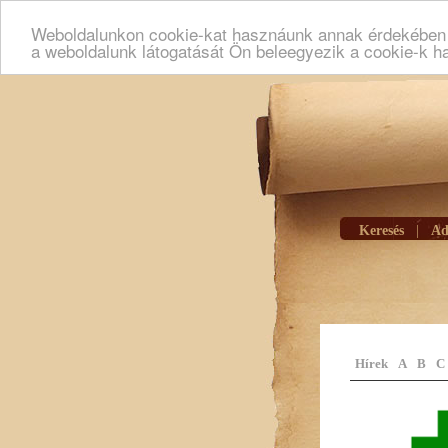
Weboldalunkon cookie-kat hasznáunk annak érdekében h
a weboldalunk látogatását Ön beleegyezik a cookie-k h
Keresés
|
Ad
Hírek
A
B
C