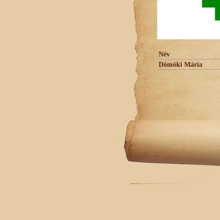
Név
Dömöki Mária