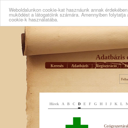
Weboldalunkon cookie-kat hasznáunk annak érdekében h
muködést a látogatóink számára. Amennyiben folytatja 
cookie-k használatába.
Adatbázis 
Keresés
|
Adatbázis
|
Regisztráció
|
E
Felh
Hírek
A
B
C
D
E
F
G
H
I
J
K
L
Gyógyszertárak