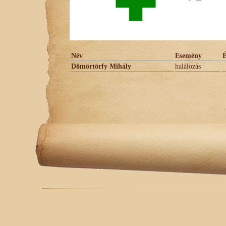
Név
Esemény
Dömörtörfy Mihály
halálozás