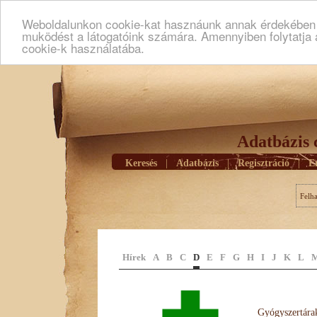
Weboldalunkon cookie-kat hasznáunk annak érdekében h
muködést a látogatóink számára. Amennyiben folytatja 
cookie-k használatába.
Adatbázis 
Keresés
|
Adatbázis
|
Regisztráció
|
E
Felh
Hírek
A
B
C
D
E
F
G
H
I
J
K
L
Gyógyszertárak