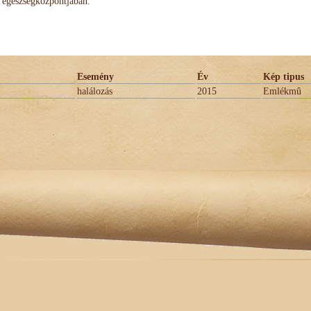
egészségközpontjában.
Esemény
Év
Kép tipus
halálozás
2015
Emlékmû