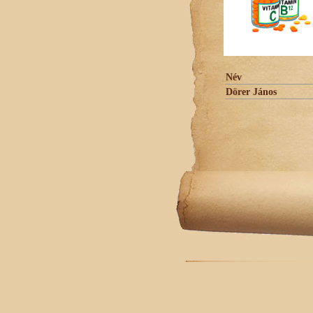
Név
Dörer János