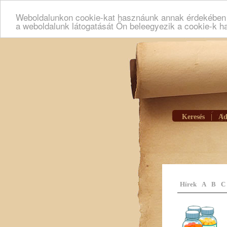
Weboldalunkon cookie-kat hasznáunk annak érdekében h
a weboldalunk látogatását Ön beleegyezik a cookie-k h
Keresés
|
Ad
Hírek
A
B
C