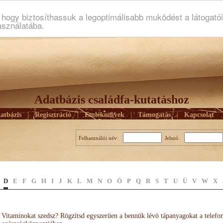
ogy biztosíthassuk a legoptimálisabb muködést a látogató
asználatába.
Adatbázis családfa-kutatáshoz
atbázis
|
Regisztráció
|
Emlékmûvek
|
Támogatás
|
Kapcsolat
Felhasználói név:
Jelszó:
D
E
F
G
H
I
J
K
L
M
N
O
Ö
P
Q
R
S
T
U
Ü
V
W
X
Vitaminokat szedsz? Rögzítsd egyszerüen a bennük lévö tápanyagokat a telefo