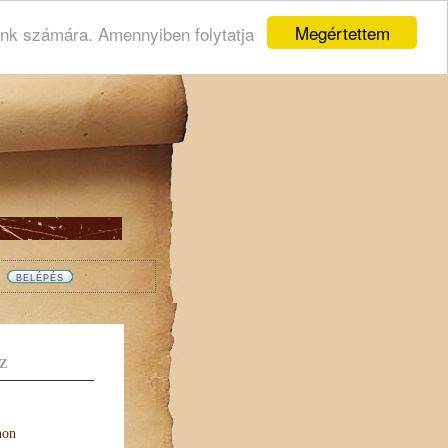
Megértettem
ink számára. Amennyiben folytatja
Z
non