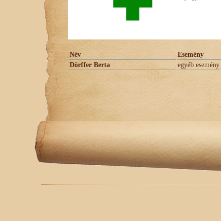
Név
Esemény
Dörffer Berta
egyéb esemény