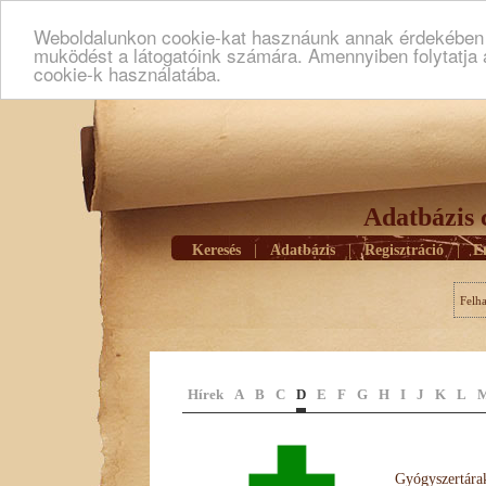
Weboldalunkon cookie-kat hasznáunk annak érdekében h
muködést a látogatóink számára. Amennyiben folytatja 
cookie-k használatába.
Adatbázis 
Keresés
|
Adatbázis
|
Regisztráció
|
E
Felh
Hírek
A
B
C
D
E
F
G
H
I
J
K
L
Gyógyszertárak