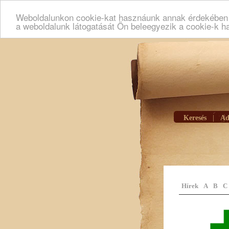
Weboldalunkon cookie-kat hasznáunk annak érdekében h
a weboldalunk látogatását Ön beleegyezik a cookie-k h
Keresés
|
Ad
Hírek
A
B
C