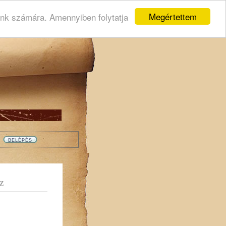
Megértettem
ink számára. Amennyiben folytatja
Z