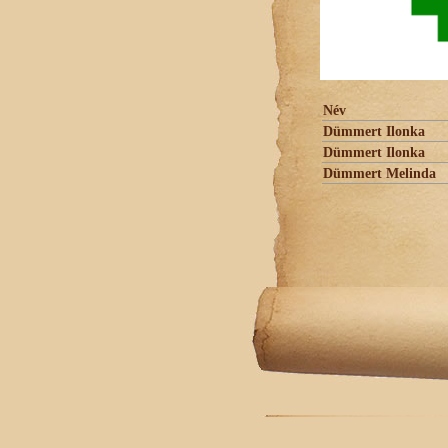
Név
Dümmert Ilonka
Dümmert Ilonka
Dümmert Melinda