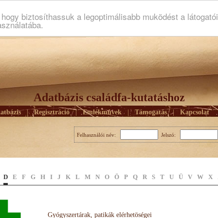
ogy biztosíthassuk a legoptimálisabb muködést a látogató
asználatába.
Adatbázis családfa-kutatáshoz
atbázis
|
Regisztráció
|
Emlékmûvek
|
Támogatás
|
Kapcsolat
Felhasználói név:
Jelszó:
D
E
F
G
H
I
J
K
L
M
N
O
Ö
P
Q
R
S
T
U
Ü
V
W
X
Gyógyszertárak, patikák elérhetöségei