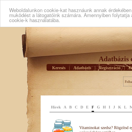
Weboldalunkon cookie-kat hasznáunk annak érdekében h
muködést a látogatóink számára. Amennyiben folytatja 
cookie-k használatába.
Adatbázis 
Keresés
|
Adatbázis
|
Regisztráció
|
E
Felh
Hírek
A
B
C
D
E
F
G
H
I
J
K
L
Vitaminokat szedsz? Rögzítsd e