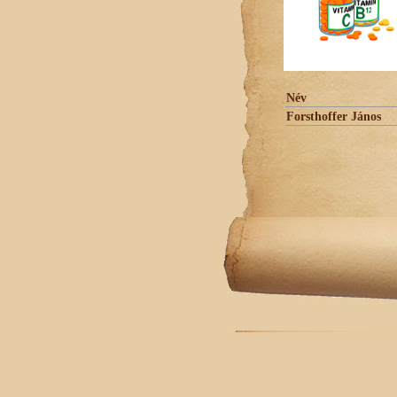
Név
Forsthoffer János