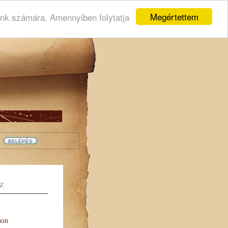
Megértettem
ink számára. Amennyiben folytatja
Z
non