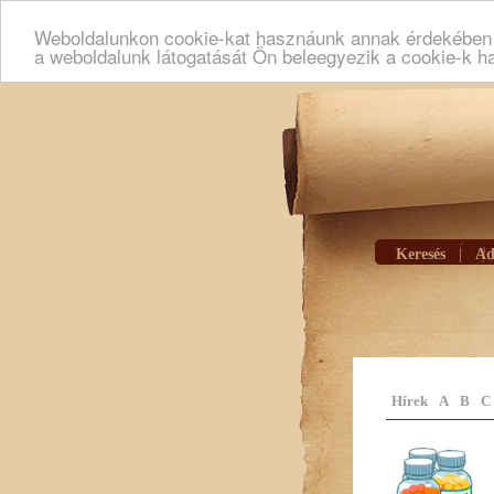
Weboldalunkon cookie-kat hasznáunk annak érdekében h
a weboldalunk látogatását Ön beleegyezik a cookie-k h
Keresés
|
Ad
Hírek
A
B
C