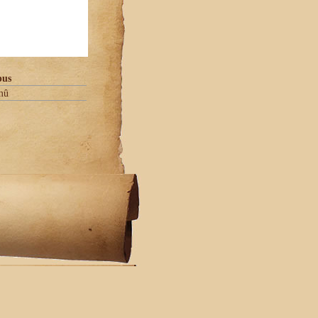
pus
mû