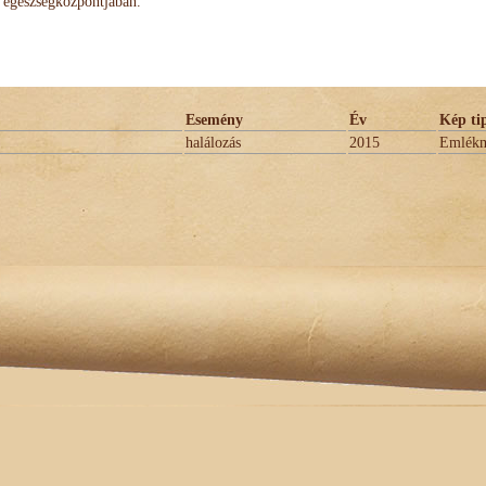
egészségközpontjában.
Esemény
Év
Kép ti
halálozás
2015
Emlék