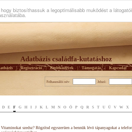
ogy biztosíthassuk a legoptimálisabb muködést a látogató
asználatába.
Adatbázis családfa-kutatáshoz
atbázis
|
Regisztráció
|
Emlékmûvek
|
Támogatás
|
Kapcsolat
Felhasználói név:
Jelszó:
D
E
F
G
H
I
J
K
L
M
N
O
Ö
P
Q
R
S
T
U
Ü
V
W
X
Vitaminokat szedsz? Rögzítsd egyszerüen a bennük lévö tápanyagokat a telefo