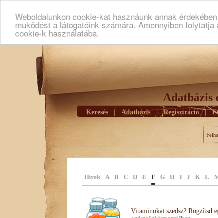
Weboldalunkon cookie-kat hasznáunk annak érdekében h
muködést a látogatóink számára. Amennyiben folytatja 
cookie-k használatába.
Adatbázis 
Keresés
|
Adatbázis
|
Regisztráció
|
E
Felh
Hírek
A
B
C
D
E
F
G
H
I
J
K
L
Vitaminokat szedsz? Rögzítsd e