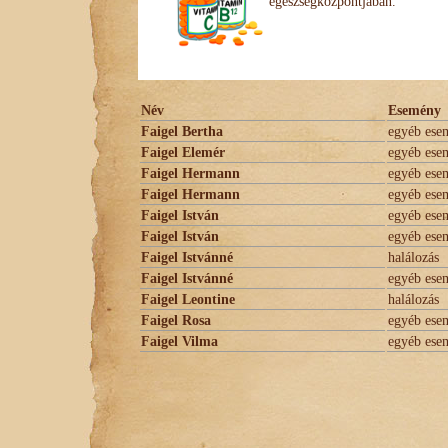
egészségközpontjában.
Név
Esemény
Faigel Bertha
egyéb ese
Faigel Elemér
egyéb ese
Faigel Hermann
egyéb ese
Faigel Hermann
egyéb ese
Faigel István
egyéb ese
Faigel István
egyéb ese
Faigel Istvánné
halálozás
Faigel Istvánné
egyéb ese
Faigel Leontine
halálozás
Faigel Rosa
egyéb ese
Faigel Vilma
egyéb ese