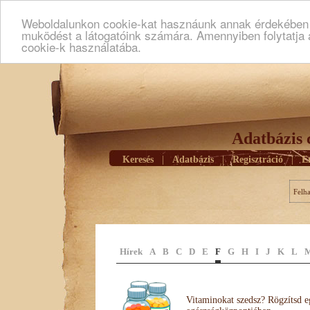
Weboldalunkon cookie-kat hasznáunk annak érdekében h
muködést a látogatóink számára. Amennyiben folytatja 
cookie-k használatába.
Adatbázis 
Keresés
|
Adatbázis
|
Regisztráció
|
E
Felh
Hírek
A
B
C
D
E
F
G
H
I
J
K
L
Vitaminokat szedsz? Rögzítsd e