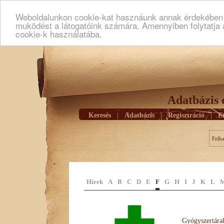
Weboldalunkon cookie-kat hasznáunk annak érdekében h
muködést a látogatóink számára. Amennyiben folytatja 
cookie-k használatába.
Adatbázis 
Keresés
|
Adatbázis
|
Regisztráció
|
E
Felh
Hírek
A
B
C
D
E
F
G
H
I
J
K
L
Gyógyszertárak