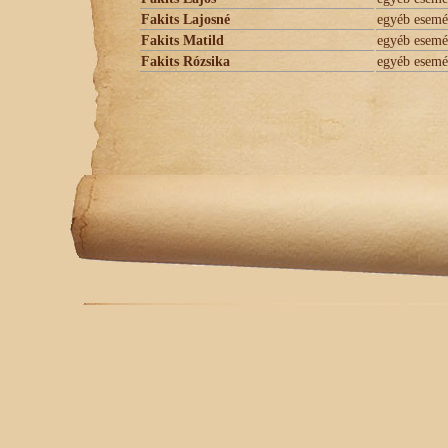
Fakits Lajosné
egyéb esem
Fakits Matild
egyéb esem
Fakits Rózsika
egyéb esem