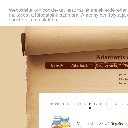
Weboldalunkon cookie-kat hasznáunk annak érdekében h
muködést a látogatóink számára. Amennyiben folytatja 
cookie-k használatába.
Adatbázis 
Keresés
|
Adatbázis
|
Regisztráció
|
E
Felh
Hírek
A
B
C
D
E
F
G
H
I
J
K
L
Vitaminokat szedsz? Rögzítsd e