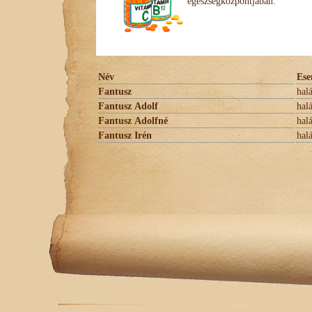
egészségközpontjában.
Név
Es
Fantusz
hal
Fantusz Adolf
hal
Fantusz Adolfné
hal
Fantusz Irén
hal