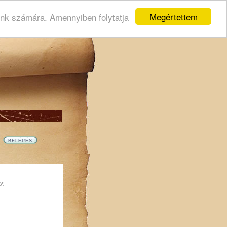
Megértettem
ink számára. Amennyiben folytatja
Z