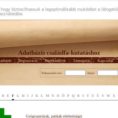
ogy biztosíthassuk a legoptimálisabb muködést a látogató
asználatába.
Adatbázis családfa-kutatáshoz
atbázis
|
Regisztráció
|
Emlékmûvek
|
Támogatás
|
Kapcsolat
Felhasználói név:
Jelszó:
D
E
F
G
H
I
J
K
L
M
N
O
Ö
P
Q
R
S
T
U
Ü
V
W
X
Gyógyszertárak, patikák elérhetöségei