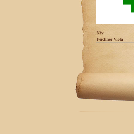
Név
Feichner Viola