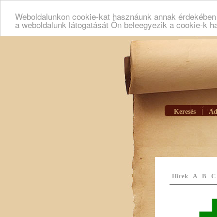
Weboldalunkon cookie-kat hasznáunk annak érdekében h
a weboldalunk látogatását Ön beleegyezik a cookie-k h
Keresés
|
Ad
Hírek
A
B
C